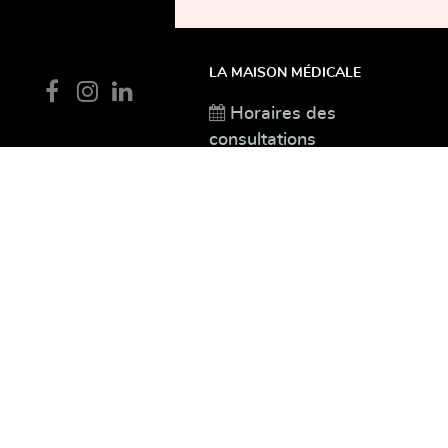
En savoir 
LA MAISON MÉDICALE
Horaires des
consultations
Jobs
Médecin Assistant à la
MMJJ
Contact