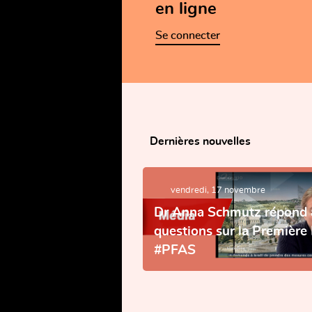
en ligne
Se connecter
Ges
Dernières nouvelles
At
vendredi, 17 novembre
Dr Anna Schmutz répond 
se
questions sur la Premièr
#PFAS