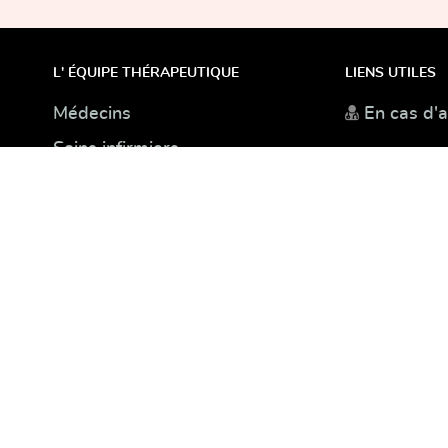
plus
L' ÉQUIPE THÉRAPEUTIQUE
LIENS UTILES
Médecins
En cas d'
Soins infirmiers
Kinésithérapeutes
Ostéopathes
Psychologues
Logopèdes
Audiologue
Podologue
Diététique-Nutrition