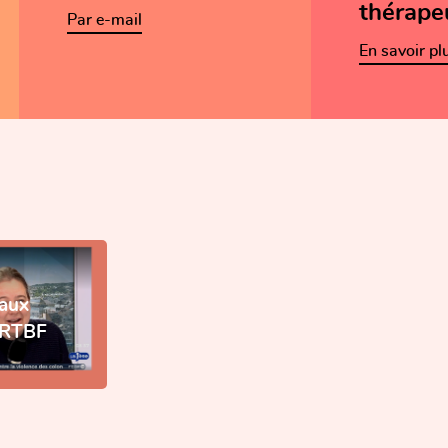
thérape
Par e-mail
En savoir pl
tion du stress au travail
elier de
aux
nsibilisation
e RTBF