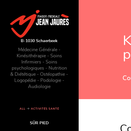
K
B-1030 Schaerbeek
Médecine Générale -
p
Kinésithérapie - Soins
Infirmiers - Soins
psychologiques - Nutrition
& Diététique - Ostéopathie -
Cou
Logopédie - Podologie -
Audiologie
ALL
ACTIVITÉS SANTÉ
SÛR PIED
Co