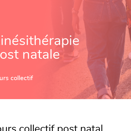
inésithérapie
ost natale
rs collectif
urs collectif post natal