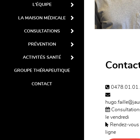
L'ÉQUIPE
LA MAISON MÉDICALE
CONSULTATIONS
PRÉVENTION
ACTIVITÉS SANTÉ
Contac
GROUPE THÉRAPEUTIQUE
CONTACT
0478.01.01
hugo.faille@jau
Consultation
le vendredi
Rendez-vous
ligne