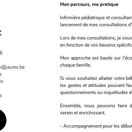
Mon parcours, ma pratique
Infirmière pédiatrique et consultant
lancement de mes consultations d
t
Lors de mes consultations, je vou
en fonction de vos besoins spécifiq
6
Mon approche est basée sur l'écou
chaque famille.
in@jaures.be
s
Si vous souhaitez allaiter votre b
is
les gestes et attitudes pouvant f
questionnements ou inquiétudes é
s
Ensemble, nous pouvons faire d
serein et enrichissant.
- Accompagnement pour les débuts