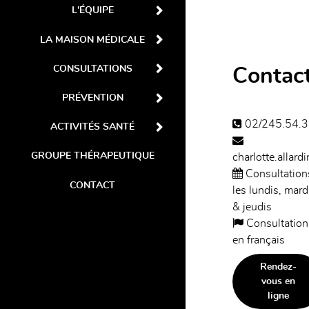
L'ÉQUIPE
LA MAISON MÉDICALE
CONSULTATIONS
Contac
PRÉVENTION
02/245.54.3
ACTIVITÉS SANTÉ
GROUPE THÉRAPEUTIQUE
charlotte.allard
Consultation
CONTACT
les lundis, mard
& jeudis
Consultation
en français
Rendez-
vous en
ligne