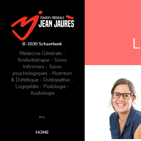
L
B-1030 Schaerbeek
Médecine Générale -
Kinésithérapie - Soins
Infirmiers - Soins
psychologiques - Nutrition
& Diététique - Ostéopathie -
Logopédie - Podologie -
Audiologie
ALL
HOME