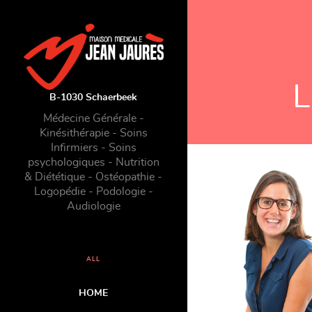
L
B-1030 Schaerbeek
Médecine Générale -
Kinésithérapie - Soins
Infirmiers - Soins
psychologiques - Nutrition
& Diététique - Ostéopathie -
Logopédie - Podologie -
Audiologie
ALL
HOME